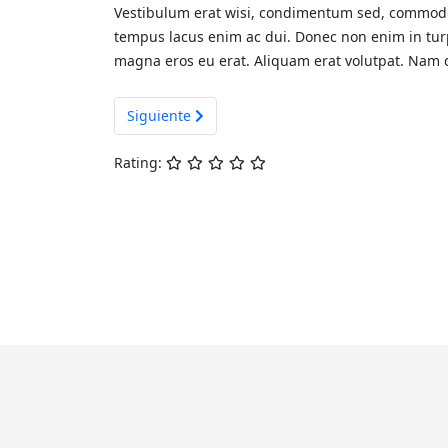
Vestibulum erat wisi, condimentum sed, commodo v
tempus lacus enim ac dui. Donec non enim in turpi
magna eros eu erat. Aliquam erat volutpat. Nam du
Artículo siguiente: Jerky shank chicken boudin
Siguiente
Rating: