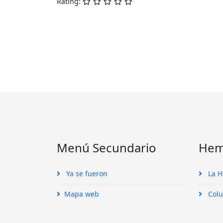
Rating:
Menú Secundario
Hem
Ya se fueron
La 
Mapa web
Colu