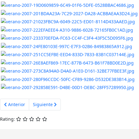
Artículo anterior: Verano 2008
Artículo siguiente: Verano 2006
Anterior
Siguiente
Rating: