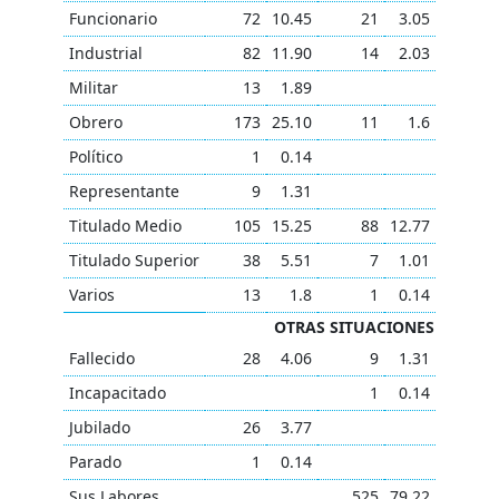
Funcionario
72
10.45
21
3.05
Industrial
82
11.90
14
2.03
Militar
13
1.89
Obrero
173
25.10
11
1.6
Político
1
0.14
Representante
9
1.31
Titulado Medio
105
15.25
88
12.77
Titulado Superior
38
5.51
7
1.01
Varios
13
1.8
1
0.14
OTRAS SITUACIONES
Fallecido
28
4.06
9
1.31
Incapacitado
1
0.14
Jubilado
26
3.77
Parado
1
0.14
Sus Labores
525
79.22