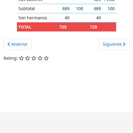
Subtotal
689
100
689
100
Son hermanos
40
40
TOTAL
729
729
Artículo anterior: Testimonios recientes de beneficiarios
Artículo siguie
Anterior
Siguiente
Rating: