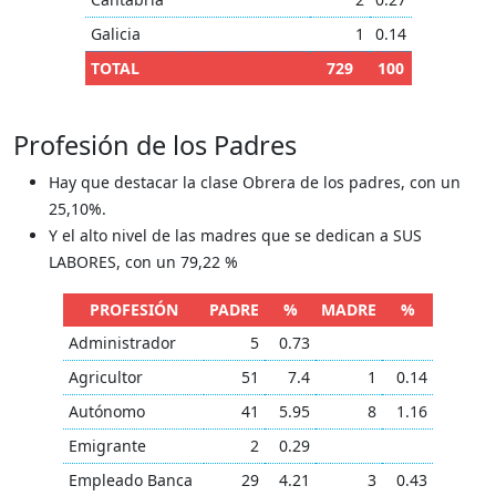
Galicia
1
0.14
TOTAL
729
100
Profesión de los Padres
Hay que destacar la clase Obrera de los padres, con un
25,10%.
Y el alto nivel de las madres que se dedican a SUS
LABORES, con un 79,22 %
PROFESIÓN
PADRE
%
MADRE
%
Administrador
5
0.73
Agricultor
51
7.4
1
0.14
Autónomo
41
5.95
8
1.16
Emigrante
2
0.29
Empleado Banca
29
4.21
3
0.43