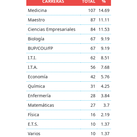
CARRERAS
TOTAL
%
Medicina
107
14.69
Maestro
87
11.11
Ciencias Empresariales
84
11.53
Biología
67
9.19
BUP/COU/FP
67
9.19
I.T.I.
62
8.51
I.T.A.
56
7.68
Economía
42
5.76
Química
31
4.25
Enfermería
28
3.84
Matemáticas
27
3.7
Física
16
2.19
E.T.S.
10
1.37
Varios
10
1.37