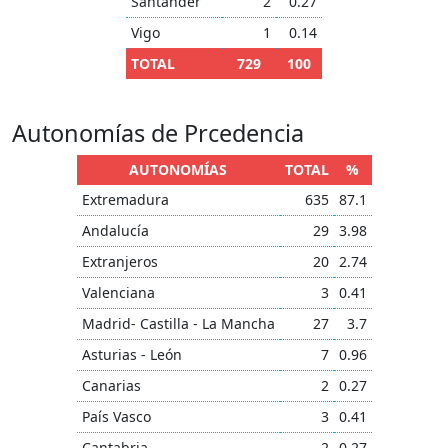
Santander
2
0.27
Vigo
1
0.14
TOTAL
729
100
Autonomías de Prcedencia
AUTONOMÍAS
TOTAL
%
Extremadura
635
87.1
Andalucía
29
3.98
Extranjeros
20
2.74
Valenciana
3
0.41
Madrid- Castilla - La Mancha
27
3.7
Asturias - León
7
0.96
Canarias
2
0.27
País Vasco
3
0.41
Cantabria
2
0.27