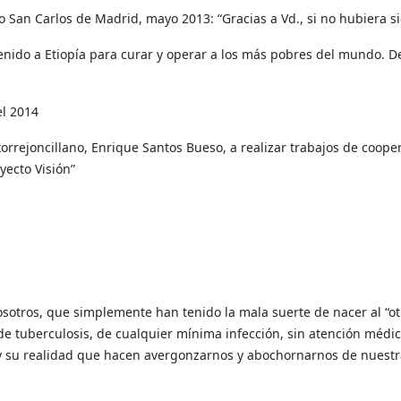
co San Carlos de Madrid, mayo 2013: “Gracias a Vd., si no hubiera si
enido a Etiopía para curar y operar a los más pobres del mundo. 
l 2014
torrejoncillano, Enrique Santos Bueso, a realizar trabajos de coope
yecto Visión”
otros, que simplemente han tenido la mala suerte de nacer al “otro
r de tuberculosis, de cualquier mínima infección, sin atención m
y su realidad que hacen avergonzarnos y abochornarnos de nuestr