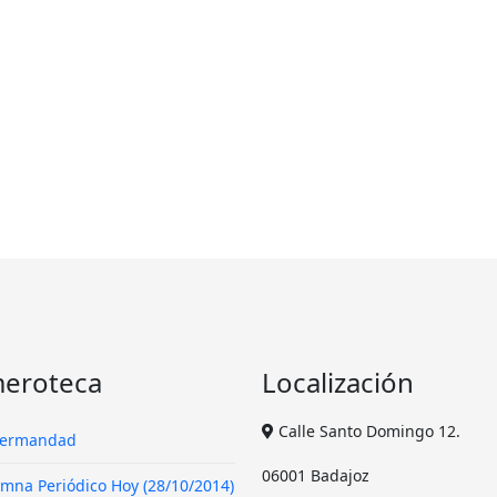
en del Mar
eroteca
Localización
Calle Santo Domingo 12.
Hermandad
06001 Badajoz
mna Periódico Hoy (28/10/2014)