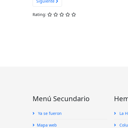
Artículo siguiente: Estadísticas Residencia Virg
Siguiente
Rating:
Menú Secundario
Hem
Ya se fueron
La 
Mapa web
Colu