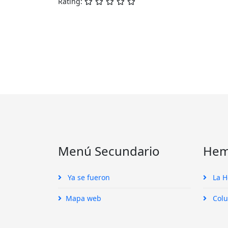
Rating:
Menú Secundario
Hem
Ya se fueron
La 
Mapa web
Colu