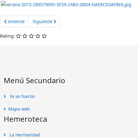
Artículo anterior: Verano 2016
Artículo siguiente: Verano 2014
Anterior
Siguiente
Rating:
Menú Secundario
Ya se fueron
Mapa web
Hemeroteca
La Hermandad